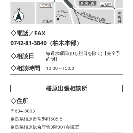
◇電話／FAX
0742-81-3840（柏木本部）
毎週水曜日(但し祝日を除く)【完全予
◇相談日
約制】
◇相談時間
10:00～15:00
橿原出張相談所
◇住所
〒634-0003
奈良県橿原市常盤町605-5
奈良県橿原総合庁舎3階301会議室